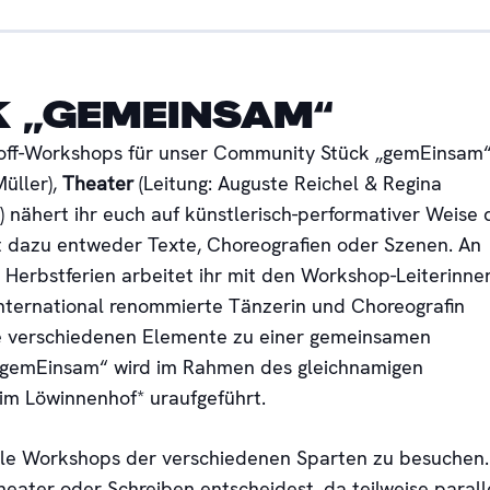
 „GEMEINSAM“
-off-Workshops für unser Community Stück „gemEinsam
üller),
Theater
(Leitung: Auguste Reichel & Regina
) nähert ihr euch auf künstlerisch-performativer Weise
 dazu entweder Texte, Choreografien oder Szenen. An
Herbstferien arbeitet ihr mit den Workshop-Leiterinne
 international renommierte Tänzerin und Choreografin
e verschiedenen Elemente zu einer gemeinsamen
„gemEinsam“ wird im Rahmen des gleichnamigen
 im Löwinnenhof* uraufgeführt.
 alle Workshops der verschiedenen Sparten zu besuchen.
heater oder Schreiben entscheidest, da teilweise parall