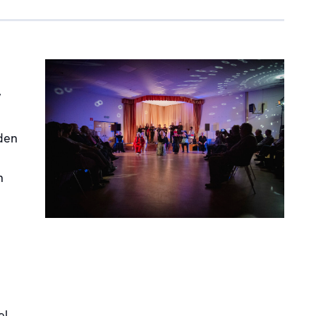
“
 den
n
el